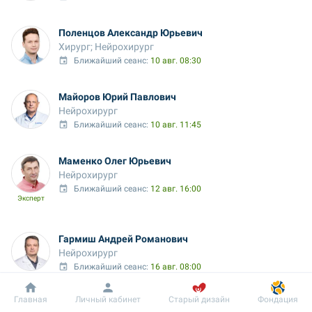
Поленцов Александр Юрьевич
Хирург; Нейрохирург
Ближайший сеанс: 
10 авг. 08:30
Майоров Юрий Павлович
Нейрохирург
Ближайший сеанс: 
10 авг. 11:45
Маменко Олег Юрьевич
Нейрохирург
Ближайший сеанс: 
12 авг. 16:00
Эксперт
Гармиш Андрей Романович
Нейрохирург
Ближайший сеанс: 
16 авг. 08:00
Эксперт
Онлайн с:
16 авг. 08:00
Добробут
Информация
Пациенту
Главная
Личный кабинет
Старый дизайн
Фондация