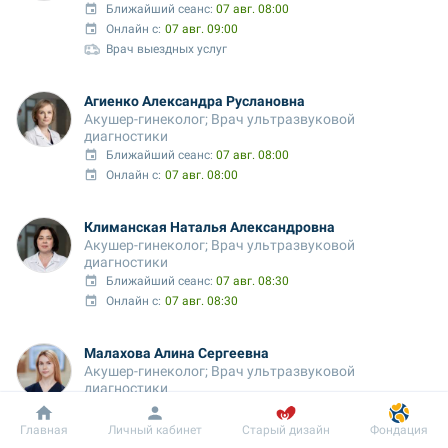
Ближайший сеанс: 
07 авг. 08:00
Онлайн с:
07 авг. 09:00
Врач выездных услуг
Агиенко Александра Руслановна
Акушер-гинеколог; Врач ультразвуковой 
диагностики
Ближайший сеанс: 
07 авг. 08:00
Онлайн с:
07 авг. 08:00
Климанская Наталья Александровна
Акушер-гинеколог; Врач ультразвуковой 
диагностики
Ближайший сеанс: 
07 авг. 08:30
Онлайн с:
07 авг. 08:30
Малахова Алина Сергеевна
Акушер-гинеколог; Врач ультразвуковой 
диагностики
Ближайший сеанс: 
07 авг. 08:30
Добробут
Информация
Пациенту
Онлайн с:
07 авг. 08:30
Главная
Личный кабинет
Старый дизайн
Фондация