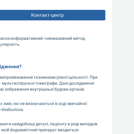
Контакт-центр
високоінформативний і неінвазивний метод 
пулярність.
лідження?
 випромінювання тканинами різної щільності. При 
– мультиспіральні томографи. Дані дослідження 
ові зображення внутрішньої будови органів.
змін, які не визначаються в ході звичайної 
 безболісна.
ити найдрібніші деталі, пацієнту в ряді випадків 
 якій йодовмістний препарат вводиться 