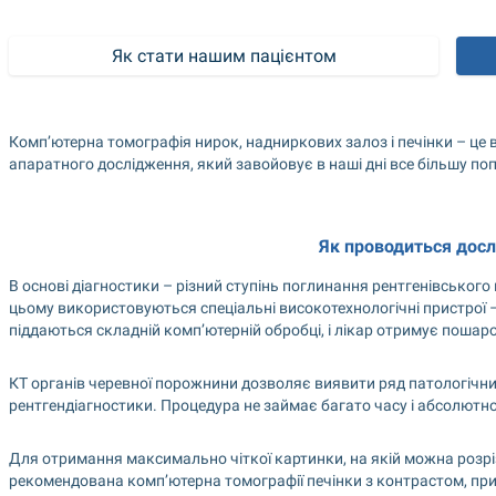
Як стати нашим пацієнтом
Комп’ютерна томографія нирок, надниркових залоз і печінки – це 
апаратного дослідження, який завойовує в наші дні все більшу по
Як проводиться дос
В основі діагностики – різний ступінь поглинання рентгенівського
цьому використовуються спеціальні високотехнологічні пристрої 
піддаються складній комп’ютерній обробці, і лікар отримує пошар
КТ органів черевної порожнини дозволяє виявити ряд патологічних 
рентгендіагностики. Процедура не займає багато часу і абсолютно
Для отримання максимально чіткої картинки, на якій можна розрізн
рекомендована комп’ютерна томографії печінки з контрастом, при