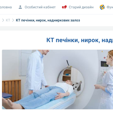
оловна
Особистий кабінет
Старий дизайн
Фун
а
КТ
КТ печінки, нирок, надниркових залоз
КТ печінки, нирок, на