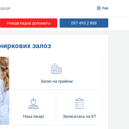
дація
Укр
Невідкладна допомога
097 495 2 888
дниркових залоз
Запис на прийом
Наші лікарі
Записатись на КТ