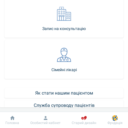
Запис на консультацію
Сімейні лікарі
Як стати нашим пацієнтом
Служба супроводу пацієнтів
Контакт-центр
Добробут
Інформація
Пацієнту
Головна
Особистий кабінет
Старий дизайн
Фундація