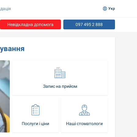
дація
Укр
Невідкладна допомога
097 495 2 888
зування
Запис на прийом
Послуги і ціни
Наші стоматологи