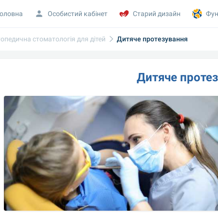
оловна
Особистий кабінет
Старий дизайн
Фун
опедична стоматологія для дітей
Дитяче протезування
Дитяче проте