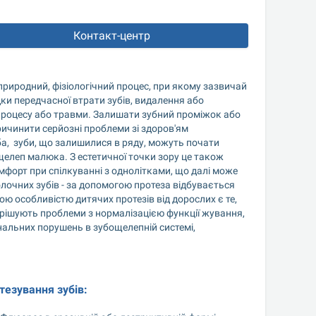
Контакт-центр
 природний, фізіологічний процес, при якому зазвичай 
и передчасної втрати зубів, видалення або 
процесу або травми. Залишати зубний проміжок або 
ичинити серйозні проблеми зі здоров'ям 
а,  зуби, що залишилися в ряду, можуть почати 
щелеп малюка. З естетичної точки зору це також 
мфорт при спілкуванні з однолітками, що далі може 
лочних зубів - за допомогою протеза відбувається 
ю особливістю дитячих протезів від дорослих є те, 
ирішують проблеми з нормалізацією функції жування, 
альних порушень в зубощелепній системі, 
тезування зубів: