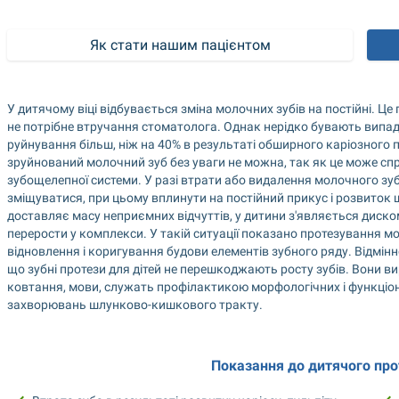
Як стати нашим пацієнтом
У дитячому віці відбувається зміна молочних зубів на постійні. Це
не потрібне втручання стоматолога. Однак нерідко бувають випадк
руйнування більш, ніж на 40% в результаті обширного каріозного 
зруйнований молочний зуб без уваги не можна, так як це може спр
зубощелепної системи. У разі втрати або видалення молочного зуб
зміщуватися, при цьому вплинути на постійний прикус і розвиток 
доставляє масу неприємних відчуттів, у дитини з'являється диско
перерости у комплекси. У такій ситуації показано протезування мо
відновлення і коригування будови елементів зубного ряду. Відмінно
що зубні протези для дітей не перешкоджають росту зубів. Вони в
ковтання, мови, служать профілактикою морфологічних і функціон
захворювань шлунково-кишкового тракту.
Показання до дитячого про