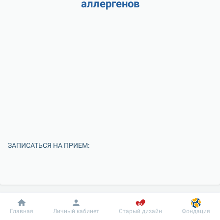
аллергенов
ЗАПИСАТЬСЯ НА ПРИЕМ:
Добробут
Информация
Пациенту
Главная
Личный кабинет
Старый дизайн
Фондация