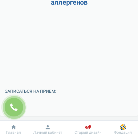
аллергенов
ЗАПИСАТЬСЯ НА ПРИЕМ:
Добробут
Информация
Пациенту
Главная
Личный кабинет
Старый дизайн
Фондация