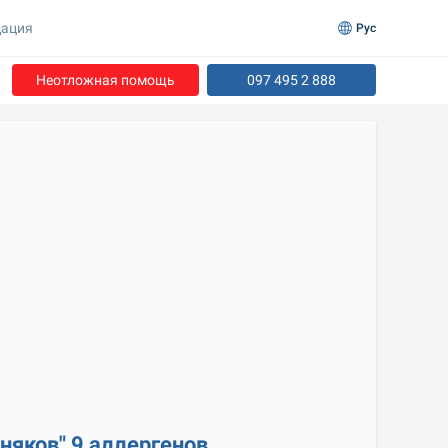
ация
Рус
Неотложная помощь
097 495 2 888
няков" 9 аллергенов