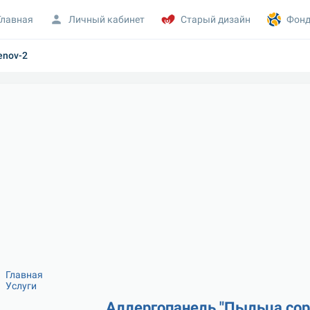
Главная
Личный кабинет
Старый дизайн
Фонд
genov-2
Главная
Услуги
Аллергопанель "Пыльца сор