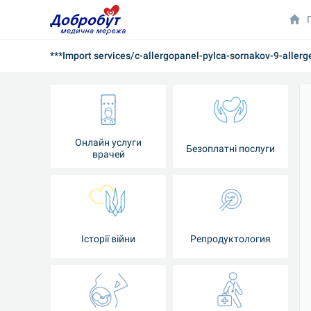
***Import services/c-allergopanel-pylca-sornakov-9-aller
Онлайн услуги
Безоплатні послуги
врачей
Iсторії війни
Репродуктология