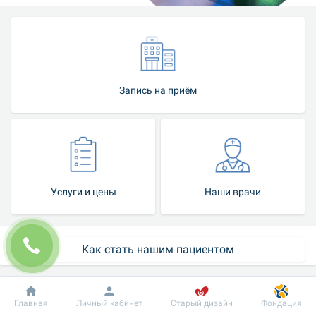
Запись на приём
Услуги и цены
Наши врачи
Как стать нашим пациентом
Служба сопровождения пациентов
Добробут
Информация
Пациенту
Главная
Личный кабинет
Старый дизайн
Фондация
Контакт-центр