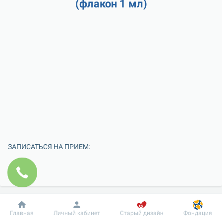
(флакон 1 мл)
ЗАПИСАТЬСЯ НА ПРИЕМ:
Добробут
Информация
Пациенту
Главная
Личный кабинет
Старый дизайн
Фондация