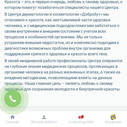
Красота – это, в первую очередь, любовь к своему здоровью, о 
котором помогут позаботиться специалисты нашего Центра.
В Центре дерматологии и косметологии «Добробут» мы 
относимся к красоте, как неотъемлемой части здоровья 
человека, и с медицинским подходом помогаем заботиться о 
своем внутреннем и внешнем состоянии с учетом всех 
процессов и особенностей организма. Мы не только 
устраняем внешние недостатки, но и комплексно подходим к 
диагностике возможных проблем внутри организма для 
поддержания крепкого здоровья и красоты всего тела.
В своей ежедневной работе профессионалы Центра опираются 
на глубокие знания медицинских процессов, протекающих в 
организме человека на разных жизненных этапах, а также на 
владение методиками, позволяющими влиять на данные 
процессы. Наша главная цель – лелеять любовь к своему 
здоровью для сохранения молодости и безупречной красоты.
Добробут
Информация
Пациенту
Главная
Личный кабинет
Старый дизайн
Фондация
В нашем Центре о вашем здоровье и красоте позаботятся 