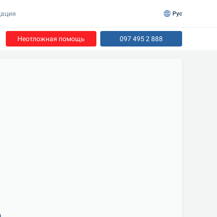
ация
Рус
Неотложная помощь
097 495 2 888
р