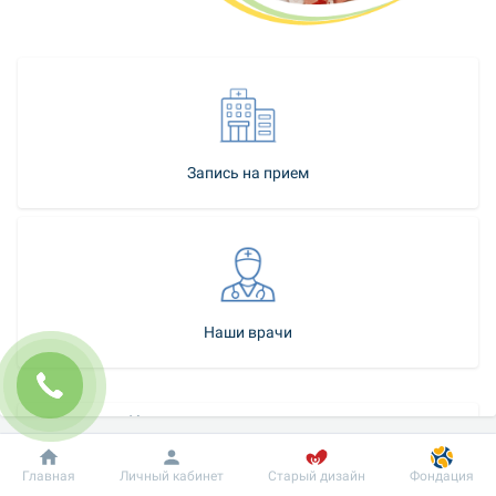
Запись на прием
Наши врачи
Как стать нашим пациентом
Контакт-центр
Добробут
Информация
Пациенту
Главная
Личный кабинет
Старый дизайн
Фондация