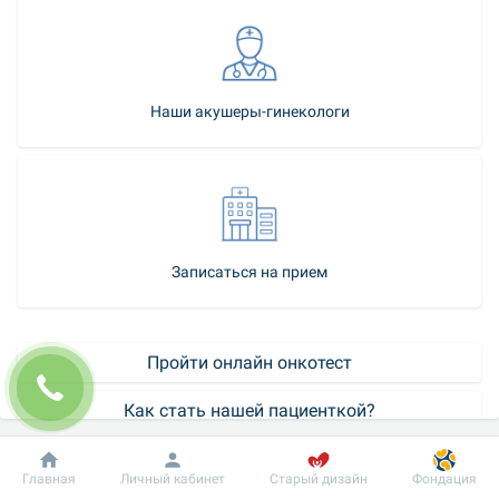
Наши акушеры-гинекологи
Записаться на прием
Пройти онлайн онкотест
Как стать нашей пациенткой?
Успех лечения заболеваний женской репродуктивной системы 
Добробут
Информация
Пациенту
Главная
Личный кабинет
Старый дизайн
Фондация
зависит от ранней диагностики. От того насколько быстро 