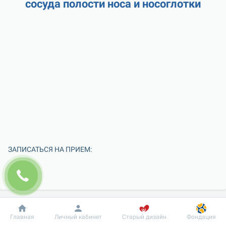
сосуда полости носа и носоглотки
ЗАПИСАТЬСЯ НА ПРИЕМ:
Добробут
Информация
Пациенту
Главная
Личный кабинет
Старый дизайн
Фондация