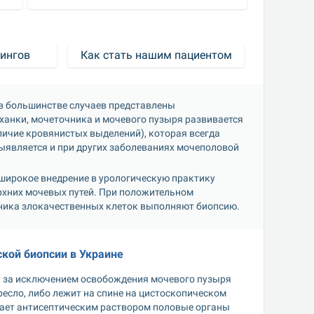
ингов
Как стать нашим пациентом
в большинстве случаев представлены 
ханки, мочеточника и мочевого пузыря развивается 
чие кровянистых выделений), которая всегда 
ыявляется и при других заболеваниях мочеполовой 
широкое внедрение в урологическую практику 
хних мочевых путей. При положительном 
чника злокачественных клеток выполняют биопсию.
кой биопсии в Украине
, за исключением освобождения мочевого пузыря 
есло, либо лежит на спине на цистоскопическом 
ывает антисептическим раствором половые органы 