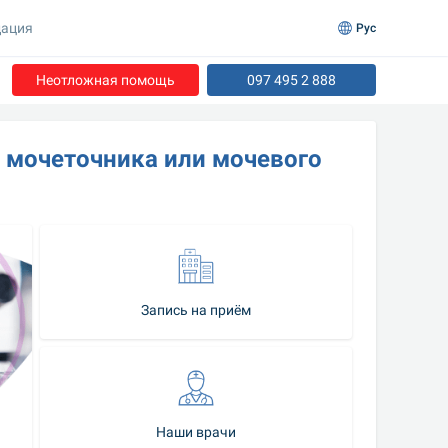
ация
Рус
Неотложная помощь
097 495 2 888
 мочеточника или мочевого 
Запись на приём
Наши врачи