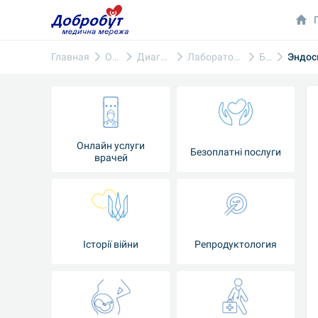
Главная
Онкология
Диагностика онкологии
Лабораторная диагностика онкологии
Биопсия
Эндос
Онлайн услуги
Безоплатні послуги
врачей
Iсторії війни
Репродуктология