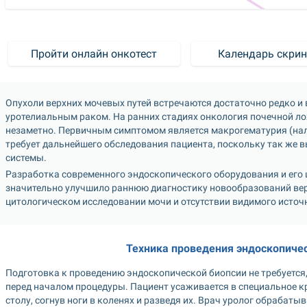
Пройти онлайн онкотест
Календарь скрин
Опухоли верхних мочевых путей встречаются достаточно редко и 
уротелиальным раком. На ранних стадиях онкология почечной ло
незаметно. Первичным симптомом является макрогематурия (нали
требует дальнейшего обследования пациента, поскольку так же в
системы.
Разработка современного эндоскопического оборудования и его 
значительно улучшило раннюю диагностику новообразований вер
цитологическом исследовании мочи и отсутствии видимого исто
Техника проведения эндоскопичес
Подготовка к проведению эндоскопической биопсии не требуется
перед началом процедуры. Пациент усаживается в специальное кр
столу, согнув ноги в коленях и разведя их. Врач уролог обрабат