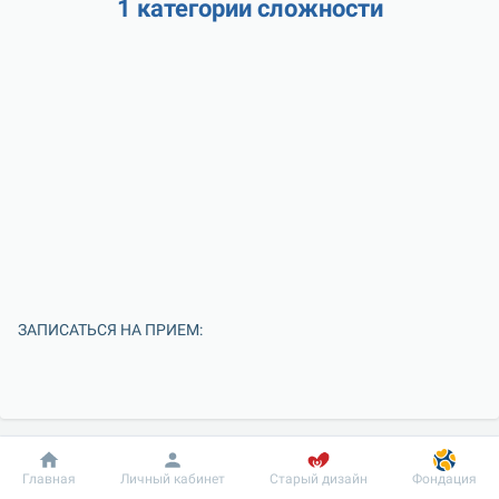
1 категории сложности
ЗАПИСАТЬСЯ НА ПРИЕМ:
Добробут
Информация
Пациенту
Главная
Личный кабинет
Старый дизайн
Фондация