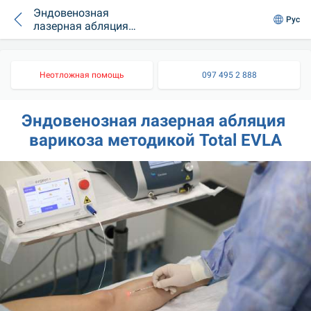
Эндовенозная
Рус
лазерная абляция
варикоза
методикой Total
EVLA
Неотложная помощь
097 495 2 888
Эндовенозная лазерная абляция 
варикоза методикой Total EVLA