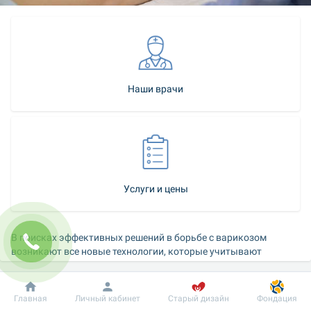
Наши врачи
Услуги и цены
В поисках эффективных решений в борьбе с варикозом 
возникают все новые технологии, которые учитывают 
недостатки и повышают эффективность существующих 
процедур по удалению расширенных сосудов. Эволюция 
специализированных знаний и взглядов флебологов, а также 
Добробут
Информация
Пациенту
Главная
Личный кабинет
Старый дизайн
Фондация
растущие требования пациентов к эстетичности 