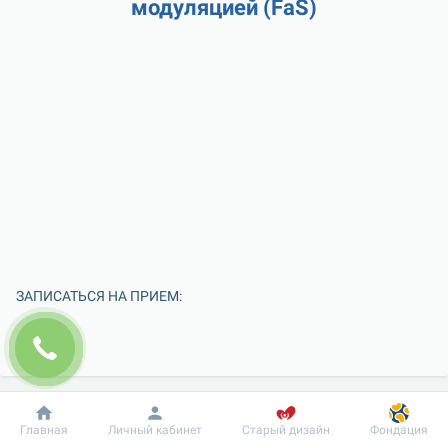
модуляцией (FaS)
ЗАПИСАТЬСЯ НА ПРИЕМ:
Добробут
Информация
Пациенту
Главная
Личный кабинет
Старый дизайн
Фондация