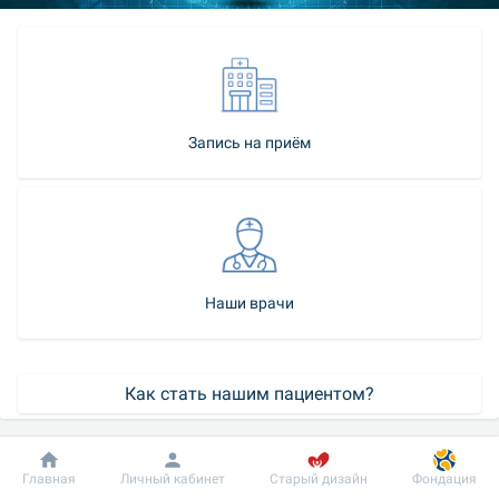
Запись на приём
Наши врачи
Как стать нашим пациентом?
Контакт-центр
Добробут
Информация
Пациенту
Главная
Личный кабинет
Старый дизайн
Фондация