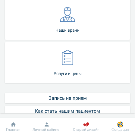
Наши врачи
Услуги и цены
Запись на прием
Как стать нашим пациентом
Контакт-центр
Добробут
Информация
Пациенту
Главная
Личный кабинет
Старый дизайн
Фондация