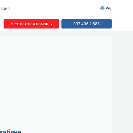
ация
Рус
Неотложная помощь
097 495 2 888
 кабине