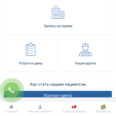
Запись на прием
Услуги и цены
Наши врачи
Как стать нашим пациентом
Контакт-центр
Развития кариеса можно избежать, если вовремя провести 
Добробут
Информация
Пациенту
Главная
Личный кабинет
Старый дизайн
Фондация
ребенку 
герметизацию (запечатывание) фиссур
. Под 