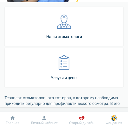
Наши стоматологи
Услуги и цены
Терапевт-стоматолог - это тот врач, к которому необходимо 
приходить регулярно для профилактического осмотра. В его 
задачи входит своевременное обнаружение проблем с зубами 
при осмотре, назначение и проведение дополнительных 
обследований, направление к другим специалистам в случае 
Добробут
Информация
Пациенту
Главная
Личный кабинет
Старый дизайн
Фондация
необходимости, а также разработка плана и проведение 