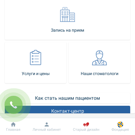
Запись на прием
Услуги и цены
Наши стоматологи
Как стать нашим пациентом
Контакт-центр
Самым частым поводом для обращения к стоматологу 
Добробут
Информация
Пациенту
Главная
Личный кабинет
Старый дизайн
Фондация
является кариес – поражение твердых тканей зуба, который в 