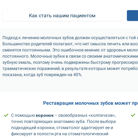
Как стать нашим пациентом
Подход к лечению молочных зубов должен осуществляться с той ж
Большинство родителей полагают, что нет смысла лечить или вос
сменятся постоянными. Это ошибочное мнение: от здоровья моло
постоянного. Молочные зубки в связи со своими анатомическими
зубную эмаль, поэтому очень подвержены быстрому прогрессиро
травматических поражений, в результате которых может потребов
показана, когда зуб поврежден на 40%. 
Реставрация молочных зубов может пр
С помощью 
коронок
 – своеобразных «колпачков», 
точно повторяющих анатомию зуба. После выбора 
подходящей коронки, стоматолог адаптирует ее и 
фиксирует в полости рта на стоматологический 