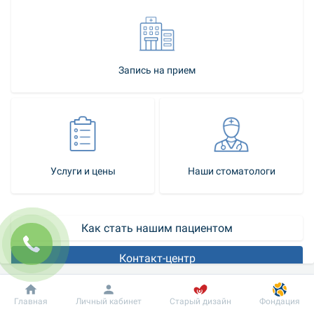
Запись на прием
Услуги и цены
Наши стоматологи
Как стать нашим пациентом
Контакт-центр
Красивую улыбку составляют не только лишь правильное 
Добробут
Информация
Пациенту
Главная
Личный кабинет
Старый дизайн
Фондация
расположение и белизна зубов, но немаловажным является и 