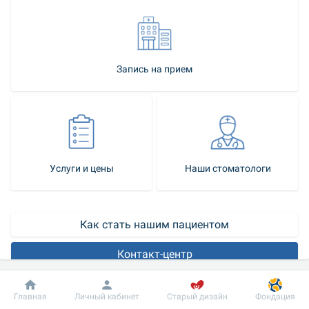
Запись на прием
Услуги и цены
Наши стоматологи
Как стать нашим пациентом
Контакт-центр
Красота и здоровый вид зубов – важные составляющие 
Добробут
Информация
Пациенту
Главная
Личный кабинет
Старый дизайн
Фондация
внешнего вида человека, влияющие на его самооценку и 