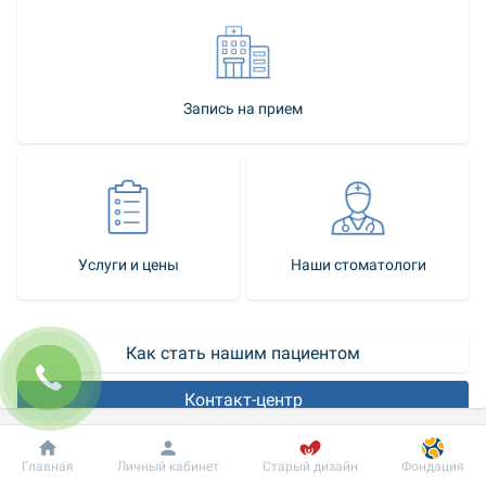
Запись на прием
Услуги и цены
Наши стоматологи
Как стать нашим пациентом
Контакт-центр
Белоснежная улыбка – показатель красоты, молодости и 
Добробут
Информация
Пациенту
Главная
Личный кабинет
Старый дизайн
Фондация
успешности. У большинства людей эмаль от природы имеет 