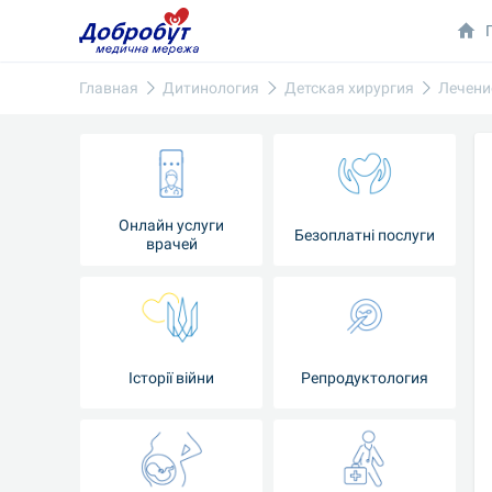
Главная
Дитинология
Детская хирургия
Лечени
Онлайн услуги
Безоплатні послуги
врачей
Iсторії війни
Репродуктология