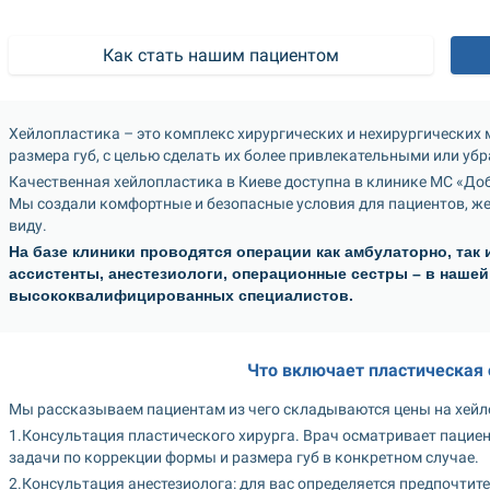
Как стать нашим пациентом
Хейлопластика – это комплекс хирургических и нехирургических 
размера губ, с целью сделать их более привлекательными или уб
Качественная хейлопластика в Киеве доступна в клинике МС «Доб
Мы создали комфортные и безопасные условия для пациентов, ж
виду. 
На базе клиники проводятся операции как амбулаторно, так 
ассистенты, анестезиологи, операционные сестры – в нашей
высококвалифицированных специалистов.
Что включает пластическая 
Мы рассказываем пациентам из чего складываются цены на хейл
1.Консультация пластического хирурга. Врач осматривает пацие
задачи по коррекции формы и размера губ в конкретном случае.
2.Консультация анестезиолога: для вас определяется предпочтите