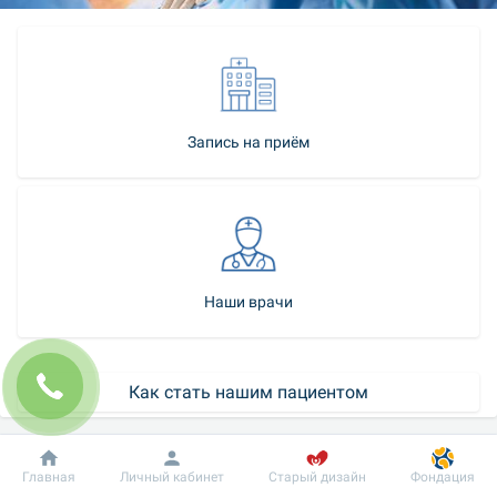
Запись на приём
Наши врачи
Как стать нашим пациентом
Контакт-центр
Добробут
Информация
Пациенту
Главная
Личный кабинет
Старый дизайн
Фондация