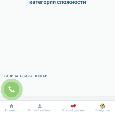
категории сложности
ЗАПИСАТЬСЯ НА ПРИЕМ:
Добробут
Информация
Пациенту
Главная
Личный кабинет
Старый дизайн
Фондация