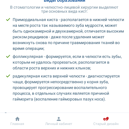
Виды образований
В стоматологии и челюстно-лицевой хирургии выделяют 
три основных вида кист:
Примордиальная киста - располагается в нижней челюсти 
на месте роста так называемого зуба мудрости, может 
быть однокамерной и двухкамерной, отличается высоким 
риском рецидивов - даже после удаления может 
возникнуть снова по причине травмирования тканей во 
время операции;
фолликулярная - формируется, если в челюсти есть зубы, 
которым не удалось прорезаться, располагается в 
области роста верхних и нижних клыков;
радикулярная киста верхней челюсти - диагностируется 
чаще, формируется непосредственно у корня зуба, 
провоцирует прогрессирование воспалительного 
процесса, в отдельных случаях является причиной 
гайморита (воспаление гайморовых пазух носа).
Все перечисленные кисты относятся к группе одонтогенных. 
Это означает, что они сформировались непосредственно из 
Добробут
Информация
Главная
Личный кабинет
Старый дизайн
тканей зуба.