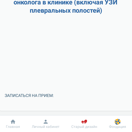
онколога в клинике (включая УЗИ 
плевральных полостей)
ЗАПИСАТЬСЯ НА ПРИЕМ:
Добробут
Информация
Пациенту
Главная
Личный кабинет
Старый дизайн
Фондация