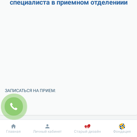
специалиста в приемном отделениии
ЗАПИСАТЬСЯ НА ПРИЕМ:
Добробут
Информация
Пациенту
Главная
Личный кабинет
Старый дизайн
Фондация