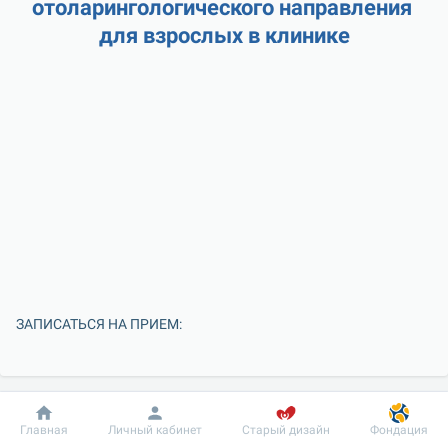
отоларингологического направления 
для взрослых в клинике
ЗАПИСАТЬСЯ НА ПРИЕМ:
Добробут
Информация
Пациенту
Главная
Личный кабинет
Старый дизайн
Фондация