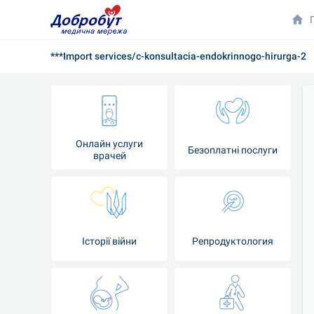
***Import services/c-konsultacia-endokrinnogo-hirurga-2
Онлайн услуги
Безоплатні послуги
врачей
Iсторії війни
Репродуктология