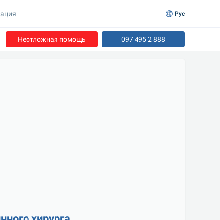
ация
Рус
Неотложная помощь
097 495 2 888
нного хирурга