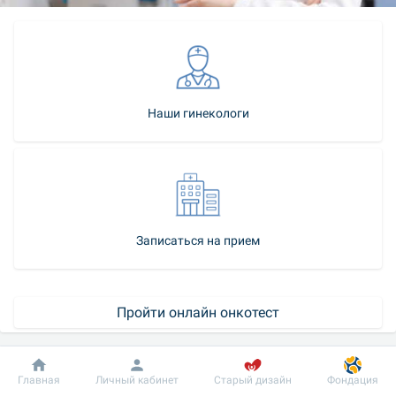
Наши гинекологи
Записаться на прием
Пройти онлайн онкотест
Как стать нашей пациенткой
Добробут
Информация
Пациенту
Главная
Личный кабинет
Старый дизайн
Фондация
Пакеты услуг для женщин