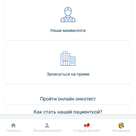
Наши маммологи
Записаться на прием
Пройти онлайн онкотест
Как стать нашей пациенткой?
Контакт-центр
Добробут
Информация
Пациенту
Главная
Личный кабинет
Старый дизайн
Фондация