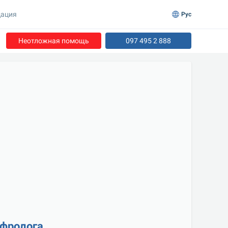
ация
Рус
Неотложная помощь
097 495 2 888
ефролога