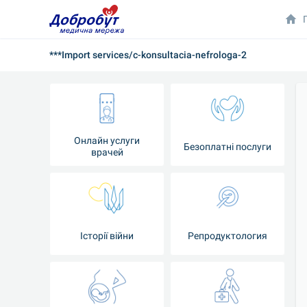
***Import services/c-konsultacia-nefrologa-2
Онлайн услуги
Безоплатні послуги
врачей
Iсторії війни
Репродуктология