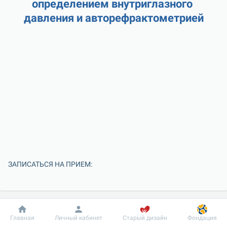
определением внутриглазного 
давления и авторефрактометрией
ЗАПИСАТЬСЯ НА ПРИЕМ:
Добробут
Информация
Пациенту
Главная
Личный кабинет
Старый дизайн
Фондация