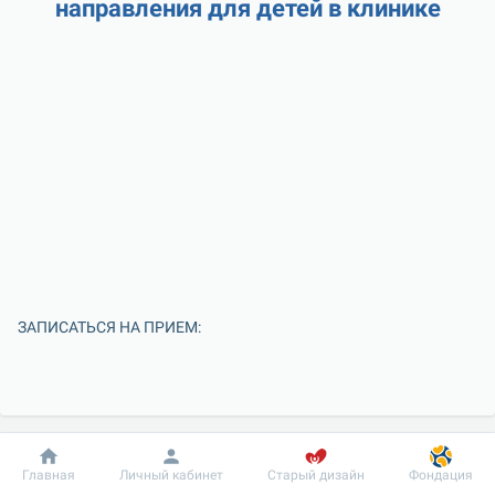
направления для детей в клинике
ЗАПИСАТЬСЯ НА ПРИЕМ:
Добробут
Информация
Пациенту
Главная
Личный кабинет
Старый дизайн
Фондация