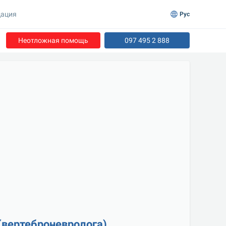
ация
Рус
Неотложная помощь
097 495 2 888
(вертеброневролога)