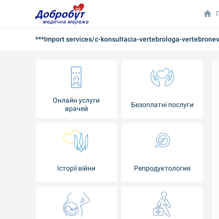
***Import services/c-konsultacia-vertebrologa-vertebrone
Онлайн услуги
Безоплатні послуги
врачей
Iсторії війни
Репродуктология