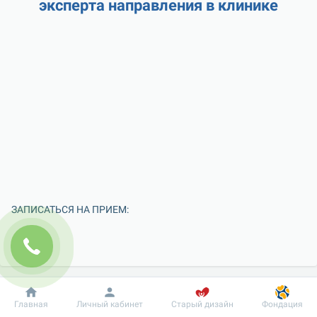
эксперта направления в клинике
ЗАПИСАТЬСЯ НА ПРИЕМ:
Добробут
Информация
Пациенту
Главная
Личный кабинет
Старый дизайн
Фондация