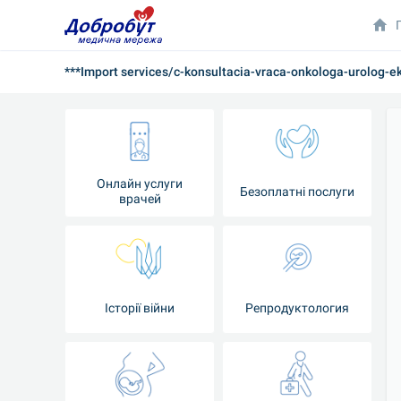
***Import services/c-konsultacia-vraca-onkologa-urolog-ek
Онлайн услуги
Безоплатні послуги
врачей
Iсторії війни
Репродуктология