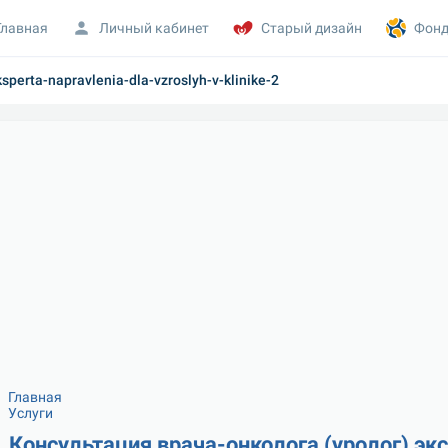
Главная
Личный кабинет
Старый дизайн
Фонд
sperta-napravlenia-dla-vzroslyh-v-klinike-2
Главная
Услуги
Консультация врача-онколога (уролог) эк