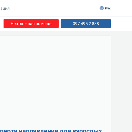
ация
Рус
Неотложная помощь
097 495 2 888
сперта направления для взрослых 