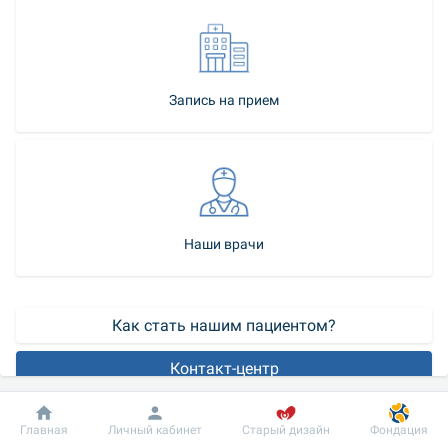
Запись на прием
Наши врачи
Как стать нашим пациентом?
Контакт-центр
Контурная пластика – нехирургический метод коррекции 
Добробут
Информация
Пациенту
Главная
Личный кабинет
Старый дизайн
Фондация
эстетических несовершенств, основанный на введении в 