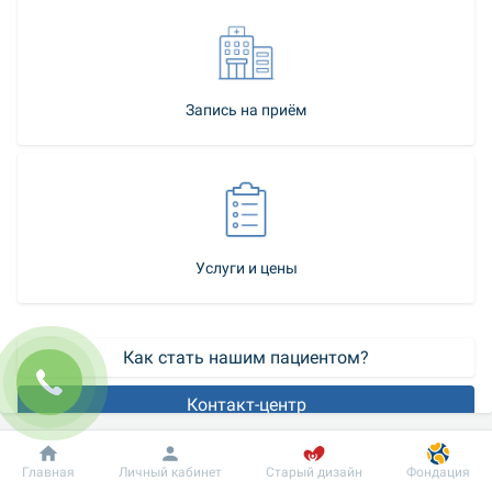
Запись на приём
Услуги и цены
Как стать нашим пациентом?
Контакт-центр
Общий анализ кала помогает выявить патологические 
Добробут
Информация
Пациенту
Главная
Личный кабинет
Старый дизайн
Фондация
процессы в пищеварительной системе человека. Анализ 