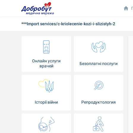
***Import services/c-kriolecenie-kozi-i-slizistyh-2
Онлайн услуги
Безоплатні послуги
врачей
Iсторії війни
Репродуктология