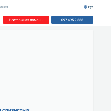
ация
Рус
Неотложная помощь
097 495 2 888
и слизистых