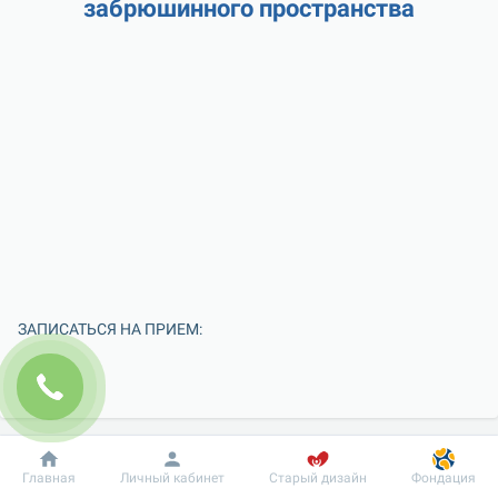
забрюшинного пространства
ЗАПИСАТЬСЯ НА ПРИЕМ:
Добробут
Информация
Пациенту
Главная
Личный кабинет
Старый дизайн
Фондация