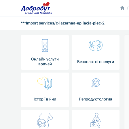
***Import services/c-lazernaa-epilacia-plec-2
Онлайн услуги
Безоплатні послуги
врачей
Iсторії війни
Репродуктология