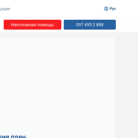
ация
Рус
Неотложная помощь
097 495 2 888
ция плеч